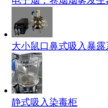
电子烟，卷烟烟雾发生
大小鼠口鼻式吸入暴露
静式吸入染毒柜