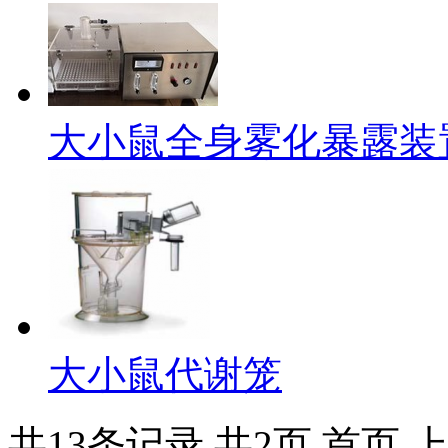
大小鼠全身雾化暴露装
大小鼠代谢笼
共13条记录
共2页
首页