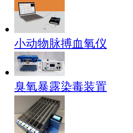
小动物脉搏血氧仪
臭氧暴露染毒装置