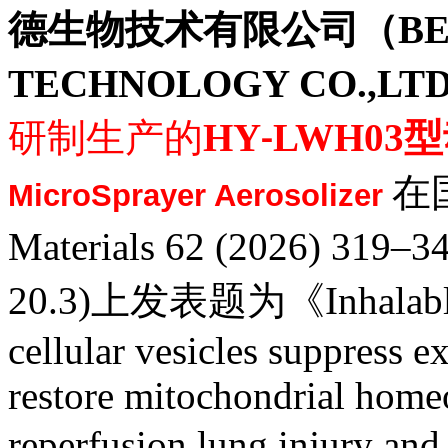
德生物技术有限公司（
BE
TECHNOLOGY CO.,LT
研制生产的
HY
LWH03
型
-
在
MicroSprayer Aerosolizer
‌
Materials 62 (2026) 319–3
20.3)上发表题为
《
Inhalab
cellular vesicles suppress e
restore mitochondrial homeo
reperfusion lung injury an